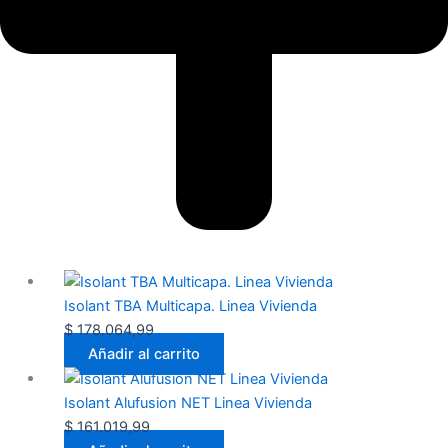
Isolant TBA Multicapa. Linea Vivienda
$
178.064,99
Añadir al carrito
Isolant Alufusion NET Linea Vivienda
$
161.019,99